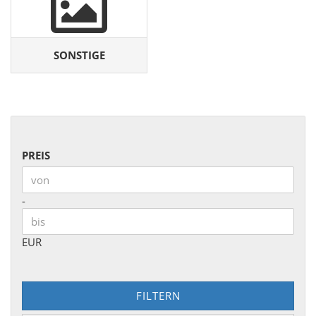
SONSTIGE
PREIS
PREIS
Preis bis
-
EUR
FILTERN