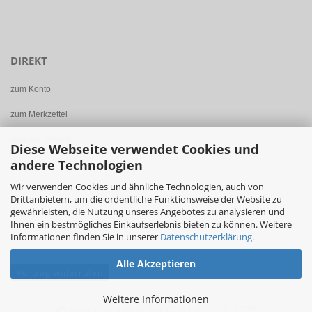
DIREKT
zum Konto
zum Merkzettel
zum Warenkorb
Diese Webseite verwendet Cookies und
andere Technologien
zur Kasse
Wir verwenden Cookies und ähnliche Technologien, auch von
zur Startseite
Drittanbietern, um die ordentliche Funktionsweise der Website zu
gewährleisten, die Nutzung unseres Angebotes zu analysieren und
Logout
Ihnen ein bestmögliches Einkaufserlebnis bieten zu können. Weitere
Informationen finden Sie in unserer
Datenschutzerklärung
.
Alle Akzeptieren
Vertrag widerrufen
Weitere Informationen
Webshop erstellen
mit Gambio.de © 2026