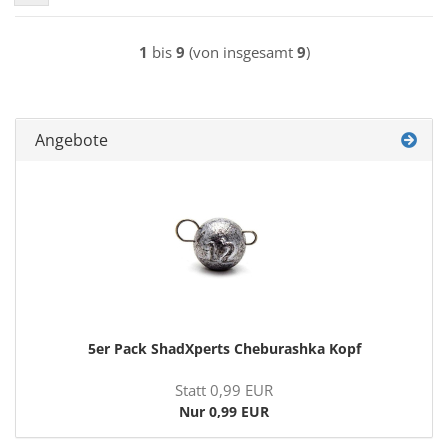
1
bis
9
(von insgesamt
9
)
Angebote
5er Pack ShadX­perts Che­bu­rash­ka Kopf
Statt 0,99 EUR
Nur 0,99 EUR