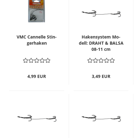
VMC Can­nel­le Stin­
Ha­ken­sys­tem Mo­
ger­ha­ken
dell: DRAHT & BALSA
08-11 cm
4,99 EUR
3,49 EUR