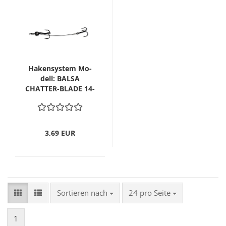
Ha­ken­sys­tem Mo­
dell: BALSA
CHATTER-​​BLADE 14-
16 cm
3,69 EUR
Sortieren nach
pro Seite
Sortieren nach
24 pro Seite
1