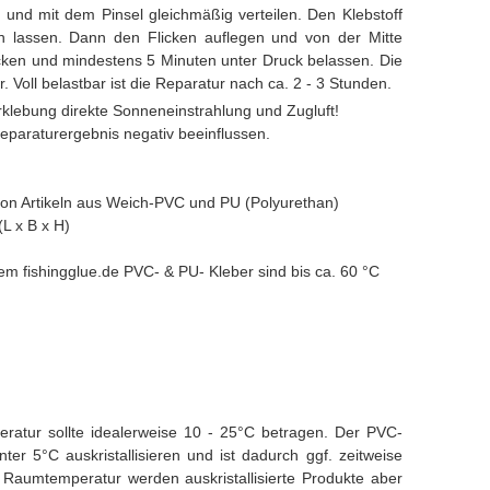
n und mit dem Pinsel gleichmäßig verteilen. Den Klebstoff
n lassen. Dann den Flicken auflegen und von der Mitte
ken und mindestens 5 Minuten unter Druck belassen. Die
ar. Voll belastbar ist die Reparatur nach ca. 2 - 3 Stunden.
rklebung direkte Sonneneinstrahlung und Zugluft!
paraturergebnis negativ beeinflussen.
 von Artikeln aus Weich-PVC und PU (Polyurethan)
L x B x H)
m fishingglue.de PVC- & PU- Kleber sind bis ca. 60 °C
ratur sollte idealerweise 10 - 25°C betragen. Der PVC-
er 5°C auskristallisieren und ist dadurch ggf. zeitweise
Raumtemperatur werden auskristallisierte Produkte aber