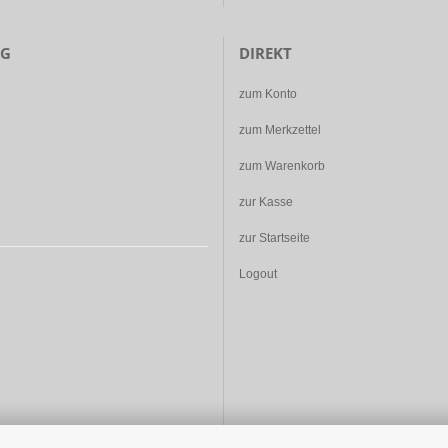
NG
DIREKT
zum Konto
zum Merkzettel
zum Warenkorb
zur Kasse
zur Startseite
Logout