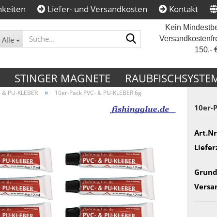
hkeiten
Liefer- und Versandkosten
Kontakt
Kein Mindestbe
Suche...
Versandkostenfr
Alle
150,- 
STINGER MAGNETE
RAUBFISCHSYSTE
»
- & PU-KLEBER
10er-Pack PVC- & PU-KLEBER 6g
10er-​
Art.Nr
Liefer
Grund
Versa