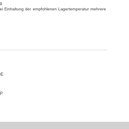
g.
bei Einhaltung der empfohlenen Lagertemperatur mehrere
DE
hp