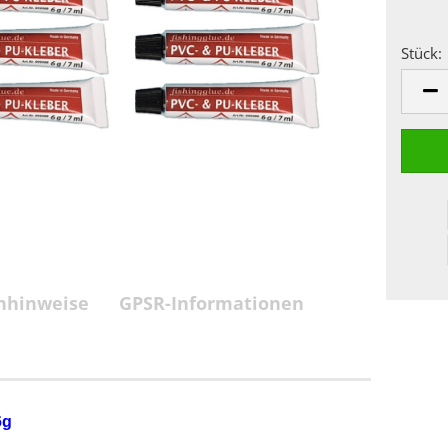
Stück:
Stück
nhinweise
GPSR-Informationen
6g