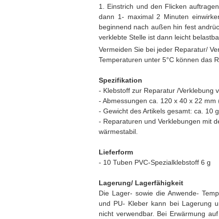
1. Einstrich und den Flicken auftrage
dann 1- maximal 2 Minuten einwirke
beginnend nach außen hin fest andrüc
verklebte Stelle ist dann leicht belastb
Vermeiden Sie bei jeder Reparatur/ Ve
Temperaturen unter 5°C können das Re
Spezifikation
- Klebstoff zur Reparatur /Verklebung
- Abmessungen ca. 120 x 40 x 22 mm (
- Gewicht des Artikels gesamt: ca. 10 g
- Reparaturen und Verklebungen mit de
wärmestabil.
Lieferform
- 10 Tuben PVC-Spezialklebstoff 6 g
Lagerung/ Lagerfähigkeit
Die Lager- sowie die Anwende- Tempe
und PU- Kleber kann bei Lagerung unt
nicht verwendbar. Bei Erwärmung auf 