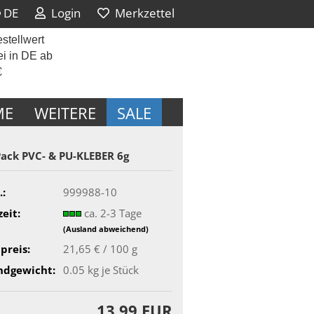
DE
Login
Merkzettel
stellwert
ei in DE ab
€
ME
WEITERE
SALE
Pack PVC- & PU-​KLEBER 6g
.:
999988-10
zeit:
ca. 2-3 Tage
(Ausland abweichend)
preis:
21,65 € / 100 g
ndgewicht:
0.05
kg je Stück
13,99 EUR