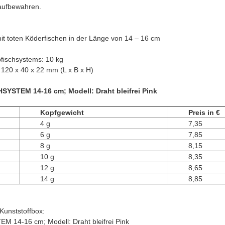
 aufbewahren.
t toten Köderfischen in der Länge von 14 – 16 cm
bfischsystems: 10 kg
 120 x 40 x 22 mm (L x B x H)
STEM 14-16 cm; Modell: Draht bleifrei Pink
Kopfgewicht
Preis in €
4 g
7,35
6 g
7,85
8 g
8,15
10 g
8,35
12 g
8,65
14 g
8,85
Kunststoffbox:
14-16 cm; Modell: Draht bleifrei Pink