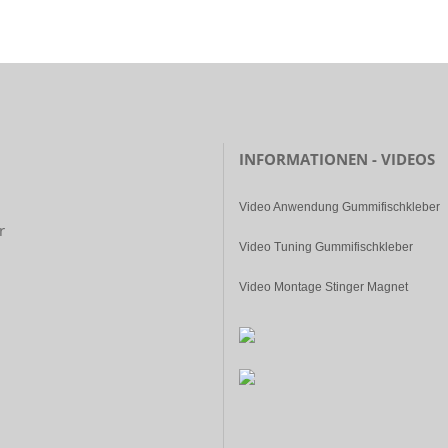
INFORMATIONEN - VIDEOS
Video Anwendung Gummifischkleber
r
Video Tuning Gummifischkleber
Video Montage Stinger Magnet