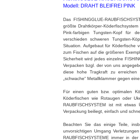
Modell: DRAHT BLEIFREI PINK
Das FISHINGGLUE-RAUBFISCHSYSTE
größte Drahtkörper-Köderfischsystem 
Pink-farbigen Tungsten-Kopf für d
verschieden schweren Tungsten-Köp
Situation. Aufgebaut für Köderfische
zum Fischen auf die größeren Exempla
Sicherheit wird jedes einzelne FI
Verpacken bzgl. der von uns angegeb
diese hohe Tragkraft zu erreichen
„schwache“ Metallklammer gegen eine 
Für einen guten bzw. optimalen Kö
Köderfischen wie Rotaugen oder Uk
RAUBFISCHSYSTEM ist mit etwas Übu
Verpackung beiliegt, einfach und schne
Beachten Sie das einige Teile, insb
unvorsichtigen Umgang Verletzunge
RAUBFISCHSYSTEME immer in der Ori