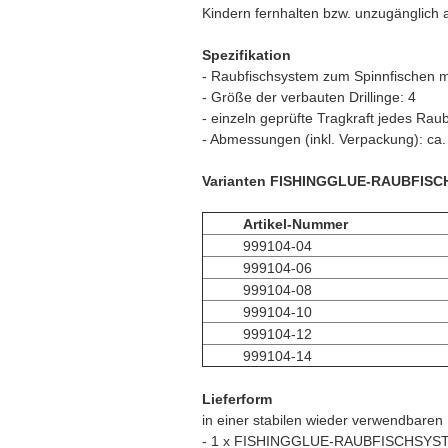
Kindern fernhalten bzw. unzugänglich
Spezifikation
- Raubfischsystem zum Spinnfischen mi
- Größe der verbauten Drillinge: 4
- einzeln geprüfte Tragkraft jedes Rau
- Abmessungen (inkl. Verpackung): ca.
Varianten FISHINGGLUE-RAUBFISCHSY
Artikel-Nummer
999104-04
999104-06
999104-08
999104-10
999104-12
999104-14
Lieferform
in einer stabilen wieder verwendbaren 
- 1 x FISHINGGLUE-RAUBFISCHSYSTEM 