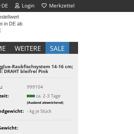
DE
Login
Merkzettel
stellwert
ei in DE ab
€
ME
WEITERE
SALE
gglue-​Raubfischsystem 14-16 cm;
l: DRAHT blei­frei Pink
.:
999104
zeit:
ca. 2-3 Tage
(Ausland abweichend)
ndgewicht:
-
kg je Stück
Gewicht: