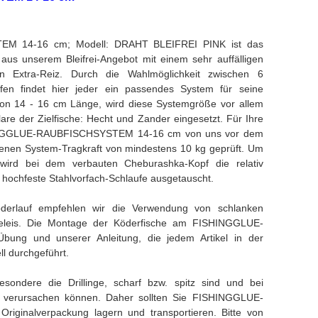
M 14-16 cm; Modell: DRAHT BLEIFREI PINK ist das
aus unserem Bleifrei-Angebot mit einem sehr auffälligen
en Extra-Reiz. Durch die Wahlmöglichkeit zwischen 6
fen findet hier jeder ein passendes System für seine
 von 14 - 16 cm Länge, wird diese Systemgröße vor allem
re der Zielfische: Hecht und Zander eingesetzt. Für Ihre
SHINGGLUE-RAUBFISCHSYSTEM 14-16 cm von uns vor dem
enen System-Tragkraft von mindestens 10 kg geprüft. Um
 wird bei dem verbauten Cheburashka-Kopf die relativ
hochfeste Stahlvorfach-Schlaufe ausgetauscht.
derlauf empfehlen wir die Verwendung von schlanken
eleis. Die Montage der Köderfische am FISHINGGLUE-
ng und unserer Anleitung, die jedem Artikel in der
ll durchgeführt.
esondere die Drillinge, scharf bzw. spitz sind und bei
n verursachen können. Daher sollten Sie FISHINGGLUE-
ginalverpackung lagern und transportieren. Bitte von