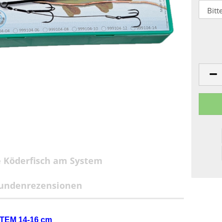
 Köderfisch am System
undenrezensionen
EM 14-16 cm