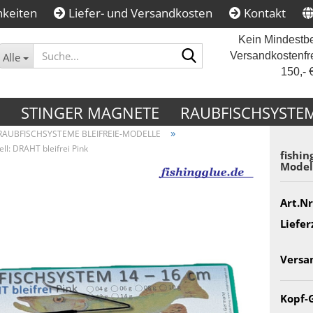
hkeiten
Liefer- und Versandkosten
Kontakt
Kein Mindestbe
Suche...
Versandkostenfr
Alle
150,- 
STINGER MAGNETE
RAUBFISCHSYSTE
»
RAUBFISCHSYSTEME BLEIFREIE-MODELLE
ll: DRAHT bleifrei Pink
fishin
Mo­del
Art.Nr
Liefer
Versa
Kopf-